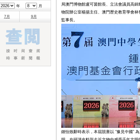
局澳門博物館盧可茵館長、立法會議員高錦
年
月
物院辦公室楊揚主任、澳門歷史教育學會林
7月
9月
監事長。
鍾怡致辭時表示，本屆競賽以 “豫見中國”
明，在研讀史料與走近文物中感受千年文明