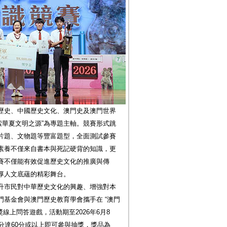
歷史、中國歷史文化、澳門史及澳門世界
索華夏文明之源”為專題主軸。競賽形式跳
片題、文物題等豐富題型，全面測試參賽
素養不僅來自書本與死記硬背的知識，更
賽不僅能有效促進歷史文化的推廣與傳
厚人文底蘊的精彩舞台。
升市民對中華歷史文化的興趣、增強對本
基金會與澳門歷史教育學會攜手在 “澳門
獎線上問答遊戲，活動期至2026年6月8
分達60分或以上即可參與抽獎，獎品為