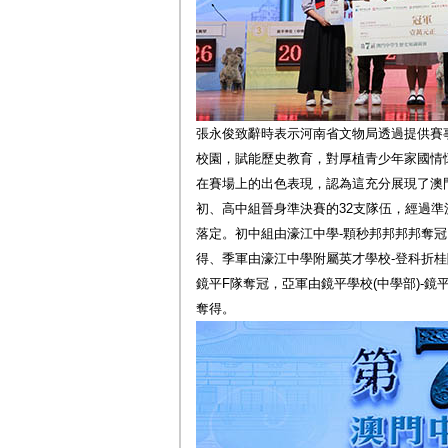
張永俊致辭時表示河南省文物局透過提供賽
校園，賦能歷史教育，對厚植青少年家國情
在賽場上的出色表現，認為這充分展現了澳
初、高中組晉身準決賽的32支隊伍，經過
落定。初中組由濠江中學-顆秒邦邦邦邦奪冠，
得、季軍由濠江中學附屬英才學校-登科折桂
鏡平F隊奪冠，亞軍由鏡平學校(中學部)-鏡
奪得。