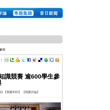
生參與
 |
識競賽 逾600學生參
與
:51
【我要列印】
【我要評論】