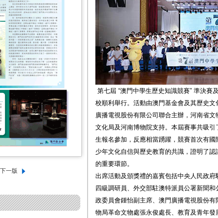
第七屆 “澳門中學生歷史知識競賽” 準決賽
校順利舉行。活動由澳門基金會及其歷史文
廣播電視股份有限公司聯合主辦，河南省文
文化局及河南博物院支持。本屆賽事共吸引了本
生報名參加，反應相當踴躍，競賽首次有國
少年文化自信與歷史教育的共識，證明了認
的重要環節。
出席活動及頒獎禮的嘉賓包括中央人民政府
四級調研員、外交部駐澳特派員公署新聞和
政委員會鍾怡副主席、澳門廣播電視股份有
物局革命文物處張永俊處長、教育及青年發