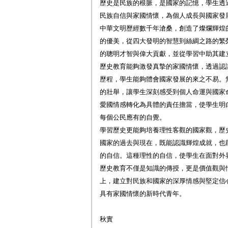
歷史是民族的根脈，是國家的記憶，學生透
民族自信與家國情懷，為個人成長與國家發
中華文明歷經數千年滄桑，創造了燦爛輝煌
的優美，從四大發明的智慧到絲綢之路的繁
的聰明才智與偉大貢獻，並從學習中助其建
歷史教育能夠激發真摯的家國情懷，透過認
歷程，學生能夠體會國家發展的來之不易。
的壯舉，讓學生深刻感受到個人命運與國家
愛國情感轉化為具體的責任擔當，使學生明白
每個公民應有的自覺。
學習歷史更能夠培養理性客觀的國家觀，歷
國家的過去與現在，既能認識輝煌成就，也
的自信。這種理性的自信，使學生在面對外
歷史教育不僅是知識的傳授，更是價值觀與
上，建立對民族和國家的深厚情感與堅定信
具有家國情懷的新時代青年。
秋實