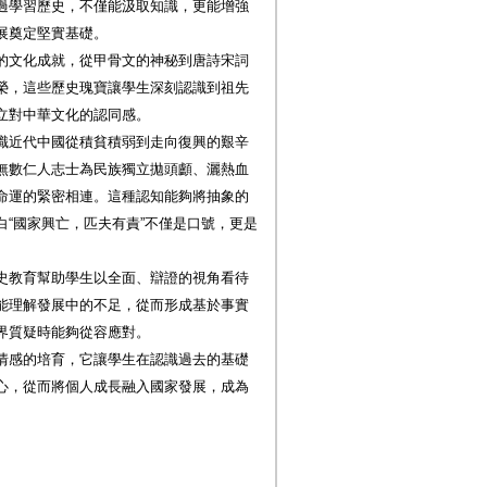
過學習歷史，不僅能汲取知識，更能增強
展奠定堅實基礎。
的文化成就，從甲骨文的神秘到唐詩宋詞
榮，這些歷史瑰寶讓學生深刻認識到祖先
立對中華文化的認同感。
識近代中國從積貧積弱到走向復興的艱辛
無數仁人志士為民族獨立拋頭顱、灑熱血
命運的緊密相連。這種認知能夠將抽象的
“國家興亡，匹夫有責”不僅是口號，更是
史教育幫助學生以全面、辯證的視角看待
能理解發展中的不足，從而形成基於事實
界質疑時能夠從容應對。
情感的培育，它讓學生在認識過去的基礎
心，從而將個人成長融入國家發展，成為