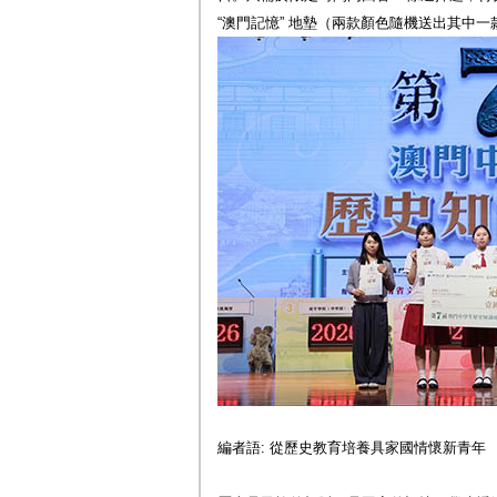
“澳門記憶” 地墊（兩款顏色隨機送出其中一
編者語: 從歷史教育培養具家國情懷新青年