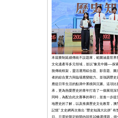
本屆賽制延續傳統不設題庫，範圍涵蓋世界
文化遺產等多元領域，並以“豫見中國──探
脫傳統框架，靈活運用綜合題、影音題、圖
者的綜合實力與臨場應變能力。並強調歷史
應從日常生活的點滴中累積與沉澱。這項比
承，更為熱愛歷史的青年打造了一個展現深
同時，為配合此次賽事的舉行，並進一步提
地歷史的了解，以及推廣歷史文化教育，澳門
記憶” 文史網再次推出 “歷史知識大比拼” 有
日。只需於限定時間內回答10條選擇題，得