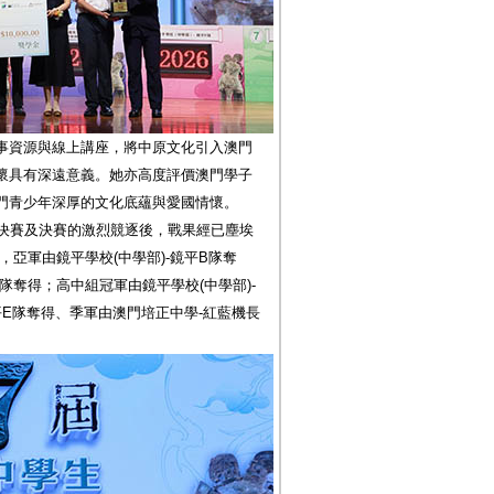
事資源與線上講座，將中原文化引入澳門
懷具有深遠意義。她亦高度評價澳門學子
門青少年深厚的文化底蘊與愛國情懷。
準決賽及決賽的激烈競逐後，戰果經已塵埃
亞軍由鏡平學校(中學部)-鏡平B隊奪
隊奪得；高中組冠軍由鏡平學校(中學部)-
平E隊奪得、季軍由澳門培正中學-紅藍機長