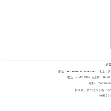
廣
網址：
www.macautimes.mo
地址：澳門
電話：2842 1999（總機） 8798 
電郵：macauti
版權屬于澳門時報所有. Copyright 
技術支持