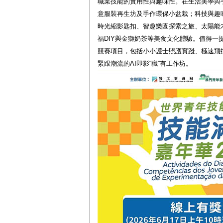
職業技能的實用性與趣味性。在生活美學與
意服裝再生坊及手作環保小盆栽；科技與趣
時光縮影匙扣、智趣樂園探索之旅、太陽能
福DIY與金獅奶茶等美食文化體驗。值得一
競賽項目，包括小小護士照護實踐、極速飛
緊跟潮流的AI即影“職”有工作坊。