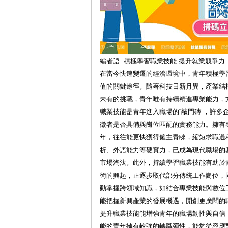
編者語: 積極學習職業技能 提升就業競爭力
在當今快速變遷的經濟環境中，青年積極學
值的關鍵途徑。隨著科技日新月異，產業結
未有的挑戰，青年唯有持續精進專業能力，
職業技能是青年進入職場的“敲門磚”，許多
徵者是否具備與崗位匹配的實務能力。擁有
年，往往能更快獲得僱主青睞，縮短求職過
析、外語能力等硬實力，已成為現代職場的
市場淘汰。此外，持續學習職業技能有助於
術的興起，正逐步取代部分傳統工作崗位，
動掌握跨領域知識，如結合專業技能與數位
能把握新興產業的發展機遇，開創更廣闊的
提升職業技能能增強青年的職場韌性與自信
能的青年擁有較強的轉職彈性，能夠從容應