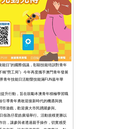
年技能日”的國際倡議，彰顯技能培訓對青年
稱“勞工局”）今年再度攜手澳門青年發展
界青年技能日活動暨技能滿FUN嘉年華
能提升行動，旨在鼓勵本澳青年積極學習職
驗引導青年勇敢迎接新時代的機遇與挑
問答遊戲，歡迎廣大市民踴躍參與。
及5日假氹仔星皓廣場舉行。活動規模更勝以
工作坊，讓參與者透過親手操作，切實感受