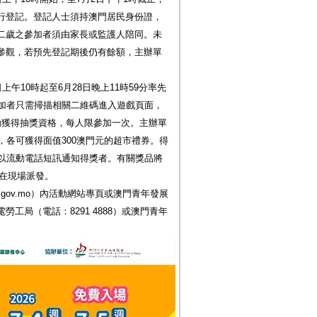
行登記。登記人士須持澳門居民身份證，
二歲之參加者須由家長或監護人陪同。未
參觀，若預先登記期後仍有餘額，主辦單
午10時起至6月28日晚上11時59分率先
參加者只需掃描相關二維碼進入遊戲頁面，
動獲得抽獎資格，每人限參加一次。主辦單
，各可獲得面值300澳門元的超市禮券。得
會以流動電話短訊通知得獎者。有關獎品將
間在現場派發。
.gov.mo）內活動網站專頁或澳門青年發展
工局（電話：8291 4888）或澳門青年