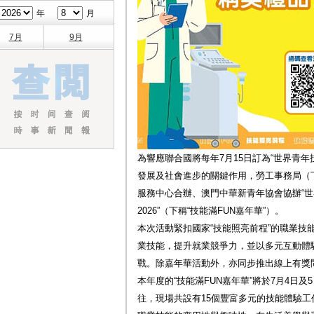
年
月
7月
9月
為響應聯合國將每年7月15日訂為“世界青
發展及社會進步的關鍵作用，勞工事務局（下
服務中心合辦、澳門中華新青年協會協辦“世
2026”（下稱“技能滿FUN嘉年華”）。
本次活動緊扣國家“技能照亮前程”的職業技
業技能，提升就業競爭力，並以多元互動體
戰。除嘉年華活動外，亦同步推出線上有獎
本年度的“技能滿FUN嘉年華”將於7月4日
往，現場共設有15個豐富多元的技能體驗