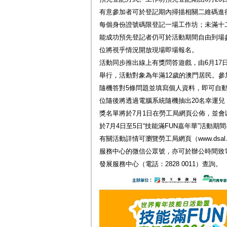
有意參加者可於登記期內掃描相關二維碼進
每個身份證號碼限登記一場工作坊；未滿十
能成功預先登記者仍可於活動期間自由到場
位將視乎情況開放現場即場報名。
活動同步推出線上有獎問答遊戲，由6月17日上
舉行，活動對象為年滿12歲的澳門居民。
隨機答對5條問題並填寫個人資料，即可自
位隨後將透過電腦系統隨機抽出20名幸運兒
獎名單將於7月1日在勞工局網頁公佈，並
於7月4日至5日“技能滿FUN嘉年華”活動期
有關活動詳情可瀏覽勞工局網頁（www.dsal
服務中心的微信公眾號，亦可於辦公時間致電勞
發展服務中心（電話：2828 0011）查詢。