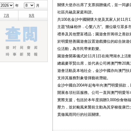
關懷大使亦出席了支票捐贈儀式，並一同參
年
月
社區共融及家庭和諧。
7月
9月
共100名金沙中國關懷大使及其家人於11月
主題“情緣相伴．心繫八方”。攤位吸引眾多
禮券及其他豐富禮品；園遊會所籌得之善款
於明愛慈善園遊會設置遊戲攤位的綜合旅遊休
位活動，為市民帶來歡樂。
園遊會開幕儀式於11月1日在南灣湖水上活
總裁麥萃賢出席，並代表公司將澳門幣20
遊會活動及本地社企，金沙中國亦向澳門扶
支持其服務對象發揮藝術潛能。
金沙中國自2004年起每年向澳門明愛捐款
開展各項社區服務。公司一直與澳門明愛等
實際支援，包括於本年度捐贈3,000份食
壓力，並於颱風來襲前主動為其穿梭復康巴
貫徹風雨同行的社區關懷。