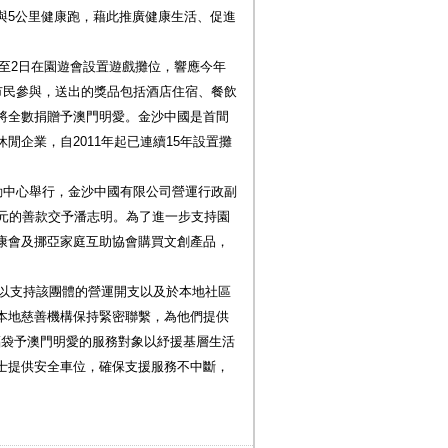
與5公里健康跑，藉此推廣健康生活、促進
1至2日在園遊會設置遊戲攤位，響應今年
市民參與，送出的獎品包括酒店住宿、餐飲
將全數捐贈予澳門明愛。金沙中國是首間
閒企業，自2011年起已連續15年設置攤
動中心舉行，金沙中國有限公司營運行政副
萬元的善款交予潘志明。為了進一步支持園
康會及挪亞家庭互助協會購買文創產品，
，以支持該團體的營運開支以及於本地社區
本地慈善機構保持緊密聯繫，為他們提供
物福袋予澳門明愛的服務對象以紓援基層生活
士提供安全車位，確保支援服務不中斷，