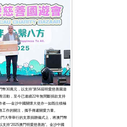
幣30萬元，以支持“第56屆明愛慈善園遊
點慈善活動，至今已連續22年無間斷捐款支持
作者──金沙中國關懷大使亦一如既往積極
務工作的關注，攜手傳遞關愛力量。
澳門大學舉行的支票捐贈儀式上，將澳門幣
支持“2025澳門明愛慈善跑”。金沙中國