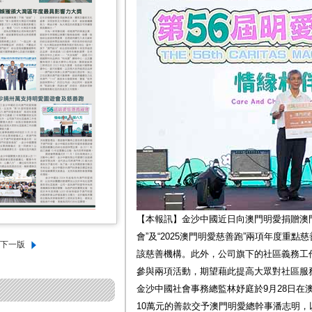
【本報訊】金沙中國近日向澳門明愛捐贈澳門
會”及“2025澳門明愛慈善跑”兩項年度重
該慈善機構。此外，公司旗下的社區義務工
參與兩項活動，期望藉此提高大眾對社區服
金沙中國社會事務總監林妤庭於9月28日在
10萬元的善款交予澳門明愛總幹事潘志明，以