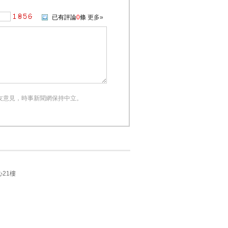
已有評論
0
條
更多»
友意見，時事新聞網保持中立。
21樓