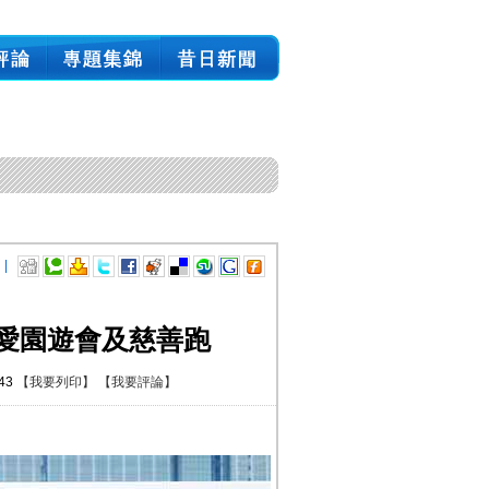
 |
愛園遊會及慈善跑
:43
【我要列印】
【我要評論】