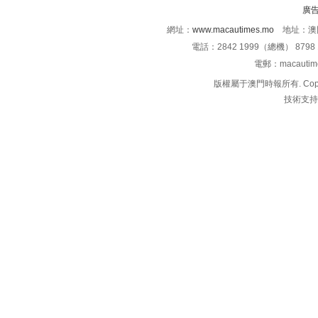
廣
網址：
www.macautimes.mo
地址：澳門
電話：2842 1999（總機） 8798 
電郵：macauti
版權屬于澳門時報所有. Copyright 
技術支持