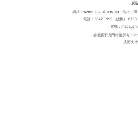
廣
網址：
www.macautimes.mo
地址：澳門
電話：2842 1999（總機） 8798 
電郵：macauti
版權屬于澳門時報所有. Copyright 
技術支持