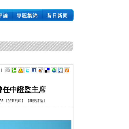
 |
曾任中證監主席
:25
【我要列印】
【我要評論】