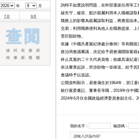
詢時不如實說明問題，在幹部選拔任用等工
年
月
線失守，縱容、默許親屬利用本人職權謀取
7月
9月
職務上的影響為親屬謀取利益，將應當由本
交易；利用職務便利為他人在職務提拔、上
受巨額財物。
依據《中國共產黨紀律處分條例》等有關規
政治局會議審議，決定給予易會滿開除黨籍
終止其黨的二十大代表資格；收繳其違紀違
依法審查起訴，所涉財物一並移送。給予其
會議時予以追認。
公開資料顯示，易會滿生於1964年，浙江
銀行黨委書記、董事長等職，2019年任中
2024年6月任全國政協經濟委員會副主任。
我的名字：
驗證碼：