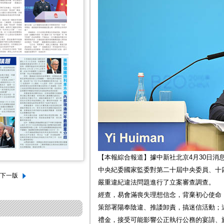
【本報綜合報道】據中新社北京4月30日消
中央紀委國家監委對第二十屆中央委員、十
嚴重違紀違法問題進行了立案審查調查。
經查，易會滿喪失理想信念，背棄初心使命
策部署陽奉陰違、推諉卸責，搞迷信活動；
禮金，接受可能影響公正執行公務的宴請、