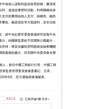
作中為他人謀取利益並收受財物；廉潔底
私利，違規從事營利活動，利用職權或者
人支付的費用由他人支付，搞權色、錢色
市審批、融資貸款等方面謀利，並非法收
定，經中央紀委常委會會議研究並報中央
處分；由國家監委給予其開除公職處分；
法所得；將其涉嫌犯罪問題移送檢察機關
開除黨籍的處分，待召開中央委員會全體
蒼南人，曾任中國工商銀行行長，中國工商
國證券監督管理委員會黨委書記、主席，
2025年9月，官方通報易會滿被查。
已有評論
0
條
更多»