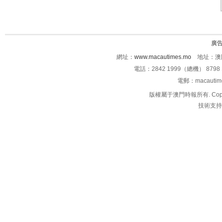
廣
網址：
www.macautimes.mo
地址：澳門
電話：2842 1999（總機） 8798 
電郵：macauti
版權屬于澳門時報所有. Copyright 
技術支持