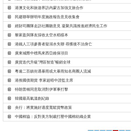
港澳文化和旅遊界訪內蒙古加強文旅合作
民建聯舉辦明年度施政報告意見收集會
經財司團隊走訪社團聽意見 凝聚共識推進經濟民生工作
黎家盈與隊友採收太空水稻樣本
港鐵人三項參賽者疑溺水失聯 尋獲後不治身亡
廣東城際中標馬來西亞維保項目
廣貨迭代升級“灣區智造”暢銷全球
粵逾二百鎮街遇暴雨或大暴雨知名商圈人流減
港推國債期貨 李家超晤中證監主席
特朗普稱同意取消對伊軍事打擊
韓國最高氣溫創紀錄
央行：將實施好適度寬鬆貨幣政策
中國棉協：反對美方制裁打壓中國棉紡織企業