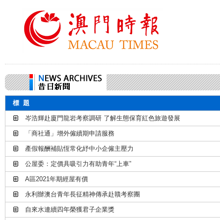
標 題
岑浩輝赴廈門龍岩考察調研 了解生態保育紅色旅遊發展
「商社通」增外僱續期申請服務
產假報酬補貼恆常化紓中小企僱主壓力
公屋委：定價具吸引力有助青年“上車”
A區2021年期經屋有價
永利辦澳台青年長征精神傳承赴贛考察團
自來水連續四年榮獲君子企業獎