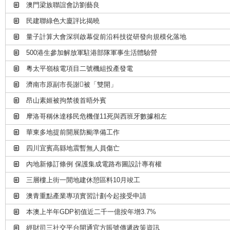
澳門梁族聯誼會訪劉藝良
民建聯綠色大廈評比揭曉
量子計算大會深圳啟幕促前沿科技從研發向規模化落地
500港生參加解放軍駐港部隊軍事生活體驗營
粵太平嶺核電項目二號機組投產發電
濟南市原副市長謝被「雙開」
昂山素姬被拘禁後首晤外賓
摩洛哥稱休達移民危機僅11死與西班牙數據相左
華東多地提前開展防颱準備工作
四川宜賓高縣地震暫無人員傷亡
內地新修訂條例 保護集成電路布圖設計專有權
三層樓上街一閒地建休憩區料10月竣工
澳青重點產業專項實習計劃今起接受申請
本澳上半年GDP初值近二千一億按年增3.7%
經財司三社交平台開通官方賬號傳遞政策資訊