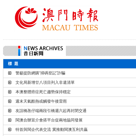
標 題
警籲提防網購“掃碼登記”詐騙
文化局新增廿八項目列入非遺清單
本澳整體癌症死亡趨勢保持穩定
週末天氣酷熱或觸發午後雷雨
友誼橋氹仔端兩段引橋週六起再封閉交通
閩澳合辦宣介會搭平台促兩地協同發展
特首與閩企代表交流 冀推動閩澳互利共贏