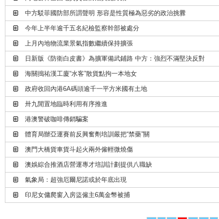
中方駁菲國防部所謂聲明 形容是性質極為惡劣的政治挑釁
今年上半年逾千五名紀檢監察幹部被處分
上月內地物流業景氣指數繼續保持擴張
日新版《防衛白皮書》為擴軍備武鋪路 中方：強烈不滿堅決反對
海關搗祐漢工廈“水客”散貨點拘一本地女
政府收回內港6A碼頭逾千一平方米國有土地
卅九閒置地臨時利用有序推進
港澳警破咖啡傳銷騙案
體育局辦亞運賽前反興奮劑培訓嚴把“禁藥”關
澳門大橋貨車貨斗起火兩外僱輕微燒傷
澳娛綜合推酒店營運專才培訓計劃提供八職缺
氣象局：超強厄爾尼諾或於年底出現
印尼女傭爬窗入房盜僱主6萬金幣被捕