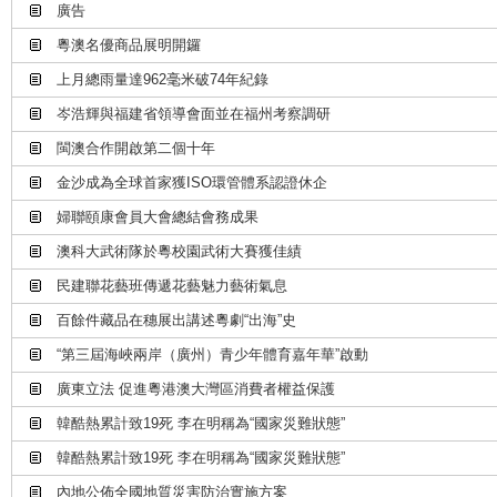
廣告
粵澳名優商品展明開鑼
上月總雨量達962毫米破74年紀錄
岑浩輝與福建省領導會面並在福州考察調研
閩澳合作開啟第二個十年
金沙成為全球首家獲ISO環管體系認證休企
婦聯頤康會員大會總結會務成果
澳科大武術隊於粵校園武術大賽獲佳績
民建聯花藝班傳遞花藝魅力藝術氣息
百餘件藏品在穗展出講述粵劇“出海”史
“第三屆海峽兩岸（廣州）青少年體育嘉年華”啟動
廣東立法 促進粵港澳大灣區消費者權益保護
韓酷熱累計致19死 李在明稱為“國家災難狀態”
韓酷熱累計致19死 李在明稱為“國家災難狀態”
內地公佈全國地質災害防治實施方案