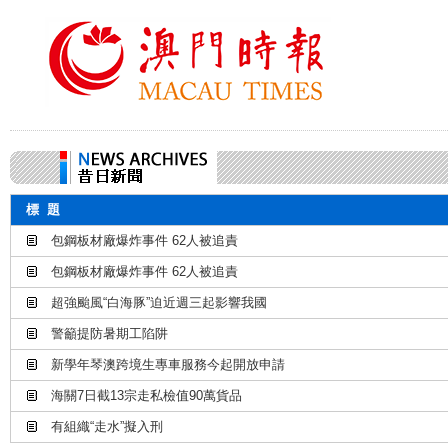
標 題
包鋼板材廠爆炸事件 62人被追責
包鋼板材廠爆炸事件 62人被追責
超強颱風“白海豚”迫近週三起影響我國
警籲提防暑期工陷阱
新學年琴澳跨境生專車服務今起開放申請
海關7日截13宗走私檢值90萬貨品
有組織“走水”擬入刑